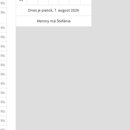
2 Mb
Dnes je piatok, 7. august 2026
8 Mb
Meniny má Štefánia
9 Mb
1 Mb
8 Mb
9 Mb
2 Mb
4 Mb
8 Mb
2 Mb
2 Mb
9 Mb
6 Mb
4 Mb