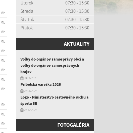
Utorok
07:30 - 15:30
Streda
07:30 - 15:30
3 Mb
Štvrtok
07:30 - 15:30
4 Mb
Piatok
07:30 - 15:30
4 Mb
7 Mb
AKTUALITY
2 Mb
Voľby do orgánov samosprávy obcí a
3 Mb
voľby do orgánov samosprávnych
2 Mb
krajov
24.06.2026
2 Mb
Príbelská vareška 2026
9 Mb
23.06.2026
Logo - Ministerstvo cestovného ruchu a
športu SR
2 Mb
23.12.2025
8 Mb
8 Mb
FOTOGALÉRIA