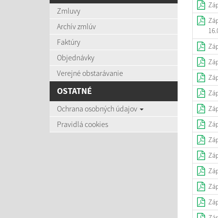
Záp
Zmluvy
Záp
Archív zmlúv
16.
Faktúry
Záp
Objednávky
Záp
Verejné obstarávanie
Záp
OSTATNÉ
Záp
Ochrana osobných údajov
Záp
Pravidlá cookies
Záp
Záp
Záp
Záp
Záp
Záp
Záp