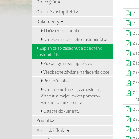
Obecný úrad
Obecné zastupiteľstvo
Záp
Dokumenty
Záp
Tlačivá na stiahnutie
Záp
Uznesenia obecného zastupiteľstva
Záp
Zápisnice so zasadnutia obecného
Záp
zastupiteľstva
Záp
Pozvánky na zastupiteľstvo
Všeobecne záväzné nariadenia obce
Záp
Rozpočet obce
Záp
Oznámenie funkcií, zamestnaní,
Záp
činností a majetkových pomerov
17.
verejného funkcionára
Záp
Ostatné dokumenty
Záp
Poplatky
Záp
Materská škola