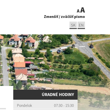
A
A
Zmenšiť
/
zväčšiť písmo
SK
EN
ÚRADNÉ HODINY
Pondelok
07:30 - 15:30