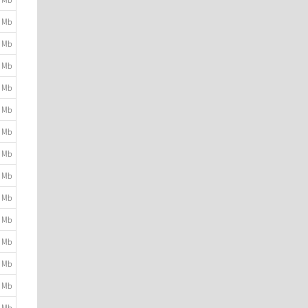
9 Mb
1 Mb
1 Mb
2 Mb
9 Mb
1 Mb
7 Mb
9 Mb
2 Mb
4 Mb
7 Mb
9 Mb
4 Mb
3 Mb