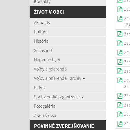
Záp
Kontakty
Záp
ŽIVOT V OBCI
Záp
Aktuality
15.
Kultúra
Záp
História
Záp
Súčasnosť
Záp
Nájomné byty
Záp
Voľby a referendá
Záp
Voľby a referendá - archív
Záp
21.
Cirkev
Záp
Spoločenské organizácie
Záp
Fotogaléria
Záp
Zberný dvor
Záp
POVINNÉ ZVEREJŇOVANIE