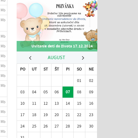
1 Mb
7 Mb
6 Mb
9 Mb
Uvítanie detí do života 17.12.2024
2 Mb
7 Mb
AUGUST
2 Mb
PO
UT
ST
ŠT
PI
SO
NE
2 Mb
01
02
8 Mb
03
04
05
06
07
08
09
8 Mb
10
11
12
13
14
15
16
5 Mb
17
18
19
20
21
22
23
4 Mb
24
25
26
27
28
29
30
7 Mb
31