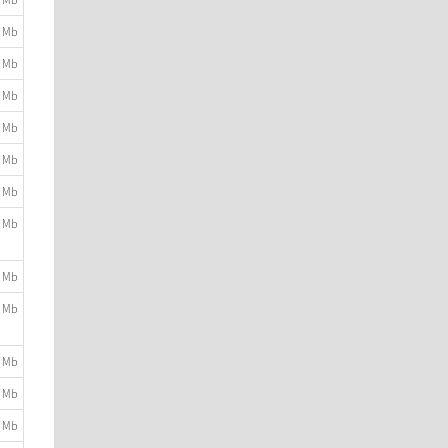
9 Mb
9 Mb
9 Mb
3 Mb
3 Mb
2 Mb
1 Mb
9 Mb
8 Mb
3 Mb
8 Mb
1 Mb