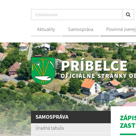
Aktuality
Samospráva
Povinné zvere
PRÍBELCE
OFICIÁLNE STRÁNKY O
SAMOSPRÁVA
ZÁPI
ZAST
Úradná tabuľa