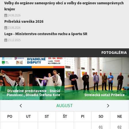
Voľby do orgánov samosprávy obcí a voľby do orgánov samosprávnych
krajov
24.06.2026
Príbelská vareška 2026
23.06.2026
Logo - Ministerstvo cestovného ruchu a športu SR
23.12.2025
FOTOGALÉRIA
Divadelné predstavenie : Starúš
Plesnivec , Divadlo Štefana Kvie
Strelecká súťaž Príbelce
AUGUST
PO
UT
ST
ŠT
PI
SO
NE
01
02