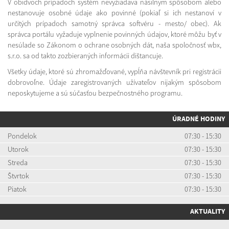
V obidvoch prípadoch systém nevyžiadava násilnym spôsobom alebo
nestanovuje osobné údaje ako povinné (pokiaľ si ich nestanoví v
určitých prípadoch samotný správca softvéru - mesto/ obec). Ak
správca portálu vyžaduje vyplnenie povinných údajov, ktoré môžu byť v
nesúlade so Zákonom o ochrane osobných dát, naša spoločnosť wbx,
s.r.o. sa od takto zozbieraných informácii dištancuje.
Všetky údaje, ktoré sú zhromažďované, vypĺňa návštevník pri registrácii
dobrovoľne. Údaje zaregistrovaných užívateľov nijakým spôsobom
neposkytujeme a sú súčasťou bezpečnostného programu.
ÚRADNÉ HODINY
Pondelok
07:30 - 15:30
Utorok
07:30 - 15:30
Streda
07:30 - 15:30
Štvrtok
07:30 - 15:30
Piatok
07:30 - 15:30
AKTUALITY