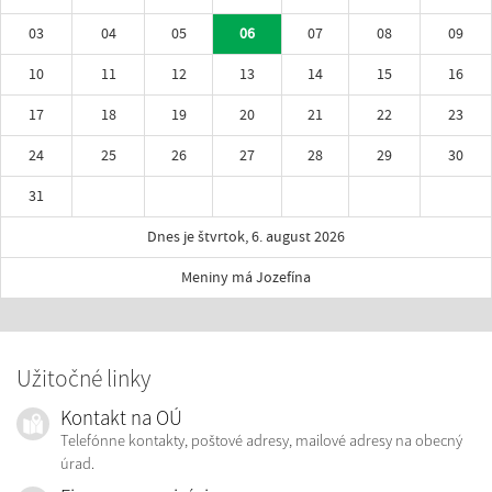
03
04
05
06
07
08
09
10
11
12
13
14
15
16
17
18
19
20
21
22
23
24
25
26
27
28
29
30
31
Dnes je štvrtok, 6. august 2026
Meniny má Jozefína
Užitočné linky
Kontakt na OÚ
Telefónne kontakty, poštové adresy, mailové adresy na obecný
úrad.