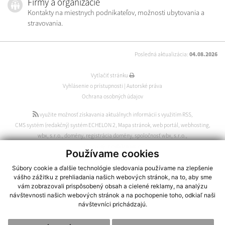
Firmy a organizácie
Kontakty na miestnych podnikateľov, možnosti ubytovania a
stravovania.
Posledná aktualizácia:
04.08.2026
Vytlačiť stránku
Vyhlásenie o prístupnosti
|
Autorské práva
Ochrana osobných údajov
využite možnosť získavania aktuálnych informácií s využitím RSS
,
CMS systém (redakčný) systém ECHELON 2
,
Mapa stránok
,
web portál
,
webhosting
,
wbx, s.r.o.
,
domény
,
registrácia domény
,
spoločnosť wbx, s.r.o.
,
technický prevádzkovateľ
Používame cookies
webdesign
|
webex.sk
Súbory cookie a ďalšie technológie sledovania používame na zlepšenie
vášho zážitku z prehliadania našich webových stránok, na to, aby sme
vám zobrazovali prispôsobený obsah a cielené reklamy, na analýzu
návštevnosti našich webových stránok a na pochopenie toho, odkiaľ naši
návštevníci prichádzajú.