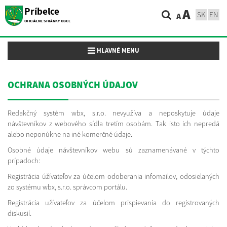
Príbelce
A
SK
EN
A
OFICIÁLNE STRÁNKY OBCE
Toggle navigation
HLAVNÉ MENU
OCHRANA OSOBNÝCH ÚDAJOV
Redakčný systém wbx, s.r.o. nevyužíva a neposkytuje údaje
návštevníkov z webového sídla tretím osobám. Tak isto ich nepredá
alebo neponúkne na iné komerčné údaje.
Osobné údaje návštevníkov webu sú zaznamenávané v týchto
prípadoch:
Registrácia úžívateľov za účelom odoberania infomailov, odosielaných
zo systému wbx, s.r.o. správcom portálu.
Registrácia užívateľov za účelom prispievania do registrovaných
diskusií.