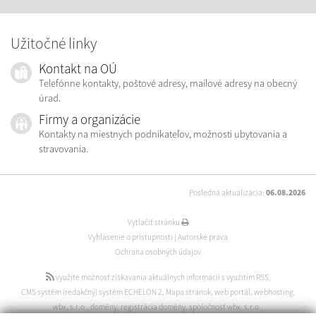
Užitočné linky
Kontakt na OÚ
Telefónne kontakty, poštové adresy, mailové adresy na obecný
úrad.
Firmy a organizácie
Kontakty na miestnych podnikateľov, možnosti ubytovania a
stravovania.
Posledná aktualizácia:
06.08.2026
Vytlačiť stránku
Vyhlásenie o prístupnosti
|
Autorské práva
Ochrana osobných údajov
využite možnosť získavania aktuálnych informácií s využitím RSS
,
CMS systém (redakčný) systém ECHELON 2
,
Mapa stránok
,
web portál
,
webhosting
,
wbx, s.r.o.
,
domény
,
registrácia domény
,
spoločnosť wbx, s.r.o.
,