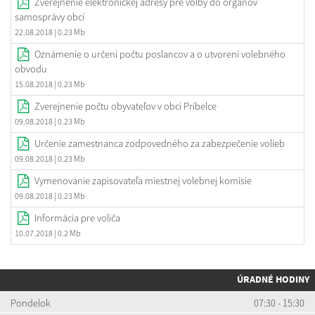
Zverejnenie elektronickej adresy pre voľby do orgánov
samosprávy obcí
22.08.2018
| 0.23 Mb
Oznámenie o určení počtu poslancov a o utvorení volebného
obvodu
15.08.2018
| 0.23 Mb
Zverejnenie počtu obyvateľov v obci Príbelce
09.08.2018
| 0.23 Mb
Určenie zamestnanca zodpovedného za zabezpečenie volieb
09.08.2018
| 0.23 Mb
Vymenovanie zapisovateľa miestnej volebnej komisie
09.08.2018
| 0.23 Mb
Informácia pre voliča
10.07.2018
| 0.2 Mb
ÚRADNÉ HODINY
Pondelok
07:30 - 15:30