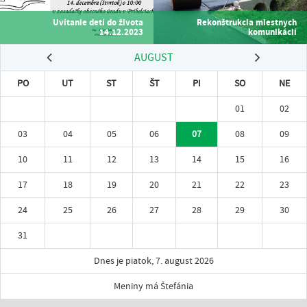
Uvítanie detí do života
Rekonštrukcia miestnych
14.12.2023
komunikácií
AUGUST
PO
UT
ST
ŠT
PI
SO
NE
01
02
03
04
05
06
07
08
09
10
11
12
13
14
15
16
17
18
19
20
21
22
23
24
25
26
27
28
29
30
31
Dnes je piatok, 7. august 2026
Meniny má Štefánia