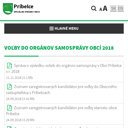
Príbelce
A
SK
EN
A
OFICIÁLNE STRÁNKY OBCE
Toggle navigation
HLAVNÉ MENU
VOĽBY DO ORGÁNOV SAMOSPRÁVY OBCÍ 2018
Správa o výsledku volieb do orgánov samosprávy v Obci Príbelce
v r. 2018
11.11.2018
| 0.1 Mb
Zoznam zaregistrovaných kandidátov pre voľby do Obecného
zastupiteľstva v Príbelciach
24.09.2018
| 0.42 Mb
Zoznam zaregistrovaných kandidátov pre voľby starostu obce
Príbelce
24.09.2018
| 0.29 Mb