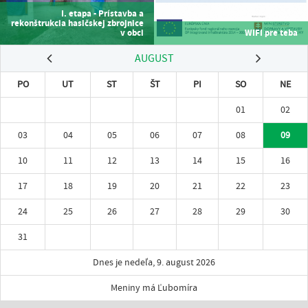
I. etapa - Prístavba a
rekonštrukcia hasičskej zbrojnice
v obci
WIFI pre teba
AUGUST
PO
UT
ST
ŠT
PI
SO
NE
01
02
03
04
05
06
07
08
09
10
11
12
13
14
15
16
17
18
19
20
21
22
23
24
25
26
27
28
29
30
31
Dnes je nedeľa, 9. august 2026
Meniny má Ľubomíra