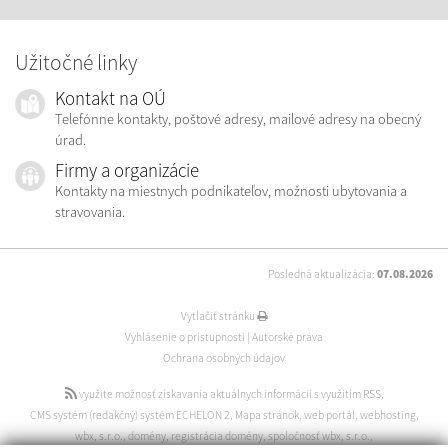
Užitočné linky
Kontakt na OÚ
Telefónne kontakty, poštové adresy, mailové adresy na obecný
úrad.
Firmy a organizácie
Kontakty na miestnych podnikateľov, možnosti ubytovania a
stravovania.
Posledná aktualizácia:
07.08.2026
Vytlačiť stránku
Vyhlásenie o prístupnosti
|
Autorské práva
Ochrana osobných údajov
využite možnosť získavania aktuálnych informácií s využitím RSS
,
CMS systém (redakčný) systém ECHELON 2
,
Mapa stránok
,
web portál
,
webhosting
,
wbx, s.r.o.
,
domény
,
registrácia domény
,
spoločnosť wbx, s.r.o.
,