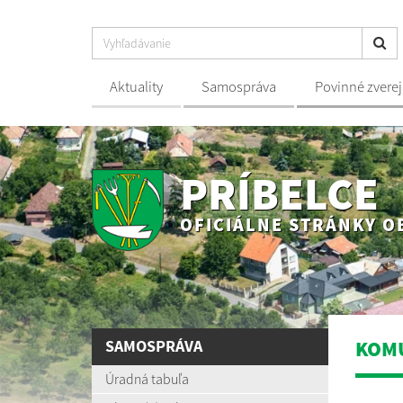
Aktuality
Samospráva
Povinné zvere
PRÍBELCE
OFICIÁLNE STRÁNKY O
SAMOSPRÁVA
KOMU
Úradná tabuľa