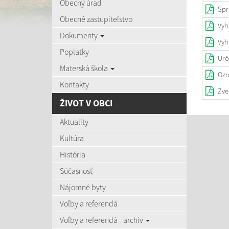
Obecný úrad
Spr
Obecné zastupiteľstvo
Vyh
Dokumenty
Vyh
Poplatky
Urč
Materská škola
Ozn
Kontakty
Zve
ŽIVOT V OBCI
Aktuality
Kultúra
História
Súčasnosť
Nájomné byty
Voľby a referendá
Voľby a referendá - archív