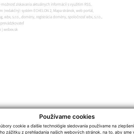
 možnosť získavania aktuálnych informácií s využitím RSS
,
m (redakčný) systém ECHELON 2
,
Mapa stránok
,
web portál
,
ng
,
wbx, s.r.o.
,
domény
,
registrácia domény
,
spoločnosť wbx, s.r.o.
,
 prevádzkovateľ
n
|
webex.sk
Používame cookies
úbory cookie a ďalšie technológie sledovania používame na zlepšen
ho zážitku z prehliadania našich webových stránok, na to, aby sme