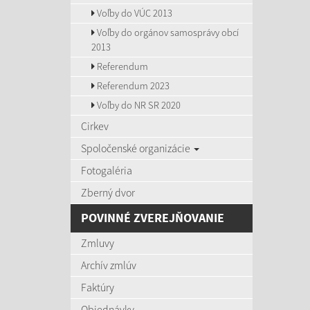
Voľby do VÚC 2013
Voľby do orgánov samosprávy obcí
2013
Referendum
Referendum 2023
Voľby do NR SR 2020
Cirkev
Spoločenské organizácie
Fotogaléria
Zberný dvor
POVINNÉ ZVEREJŇOVANIE
Zmluvy
Archív zmlúv
Faktúry
Objednávky