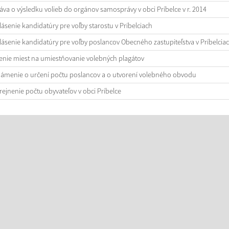
áva o výsledku volieb do orgánov samosprávy v obci Príbelce v r. 2014
lásenie kandidatúry pre voľby starostu v Príbelciach
lásenie kandidatúry pre voľby poslancov Obecného zastupiteľstva v Príbelcia
enie miest na umiestňovanie volebných plagátov
ámenie o určení počtu poslancov a o utvorení volebného obvodu
rejnenie počtu obyvateľov v obci Príbelce