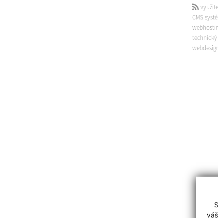
využite
CMS systé
webhosti
technický
webdesig
S
váš