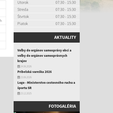
Utorok
07:30 - 15:30
Streda
07:30 - 15:30
Štvrtok
07:30 - 15:30
ch
Piatok
07:30 - 15:30
AKTUALITY
Voľby do orgánov samosprávy obcí a
voľby do orgánov samosprávnych
krajov
24.06.2026
Príbelská vareška 2026
23.06.2026
Logo - Ministerstvo cestovného ruchu a
športu SR
23.12.2025
FOTOGALÉRIA