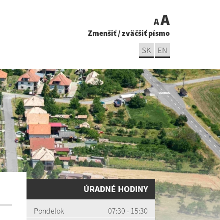
A
A
Zmenšiť
/
zväčšiť písmo
SK
EN
ÚRADNÉ HODINY
Pondelok
07:30 - 15:30