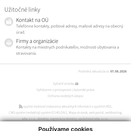
Užitočné linky
Kontakt na OÚ
Telefónne kontakty, poštové adresy, mailové adresy na obecný
úrad.
Firmy a organizácie
Kontakty na miestnych podnikateľov, možnosti ubytovania a
stravovania.
Posledná aktualizácia:
07.08.2026
Vytlačiť stránku
Vyhlásenie o prístupnosti
|
Autorské práva
Ochrana osobných údajov
využite možnosť získavania aktuálnych informácií s využitím RSS
,
CMS systém (redakčný) systém ECHELON 2
,
Mapa stránok
,
web portál
,
webhosting
,
wbx, s.r.o.
,
domény
,
registrácia domény
,
spoločnosť wbx, s.r.o.
,
technický prevádzkovateľ
Používame cookies