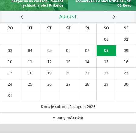
Bezpečne na cestách - merače
komunikácií v obci Príbelce - SO
rýchlosti v obci Príbelce
01 Reko
AUGUST
PO
UT
ST
ŠT
PI
SO
NE
01
02
03
04
05
06
07
08
09
10
11
12
13
14
15
16
17
18
19
20
21
22
23
24
25
26
27
28
29
30
31
Dnes je sobota, 8. august 2026
Meniny má Oskár