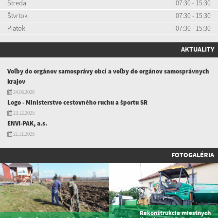
Streda
07:30 - 15:30
Štvrtok
07:30 - 15:30
Piatok
07:30 - 15:30
AKTUALITY
Voľby do orgánov samosprávy obcí a voľby do orgánov samosprávnych
krajov
24.06.2026
Logo - Ministerstvo cestovného ruchu a športu SR
23.12.2025
ENVI-PAK, a.s.
21.11.2025
FOTOGALÉRIA
Rekonštrukcia miestnych