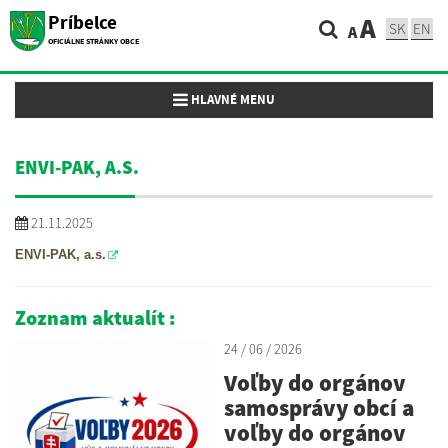
Príbelce
A
SK
EN
A
OFICIÁLNE STRÁNKY OBCE
Toggle navigation
HLAVNÉ MENU
ENVI-PAK, A.S.
21.11.2025
ENVI-PAK, a.s.
Zoznam aktualít :
24 / 06 / 2026
Voľby do orgánov
samosprávy obcí a
voľby do orgánov