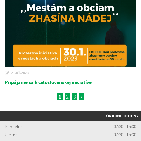
27.01.2023
Pripájame sa k celoslovenskej iniciatíve
1
2
3
ÚRADNÉ HODINY
Pondelok
07:30 - 15:30
Utorok
07:30 - 15:30