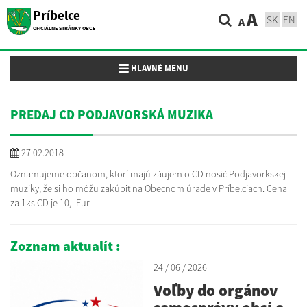
Príbelce
A
SK
EN
A
OFICIÁLNE STRÁNKY OBCE
Toggle navigation
HLAVNÉ MENU
PREDAJ CD PODJAVORSKÁ MUZIKA
27.02.2018
Oznamujeme občanom, ktorí majú záujem o CD nosič Podjavorkskej
muziky, že si ho môžu zakúpiť na Obecnom úrade v Príbelciach. Cena
za 1ks CD je 10,- Eur.
Zoznam aktualít :
24 / 06 / 2026
Voľby do orgánov