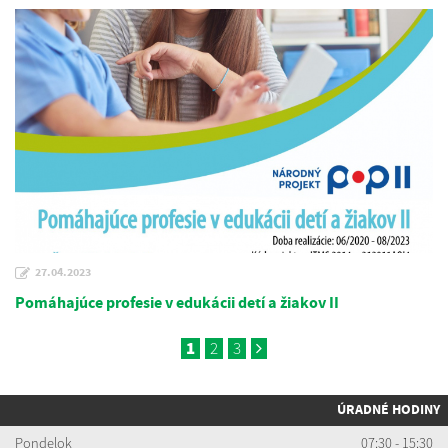
27.04.2023
Pomáhajúce profesie v edukácii detí a žiakov II
1
2
3
ÚRADNÉ HODINY
Pondelok
07:30 - 15:30