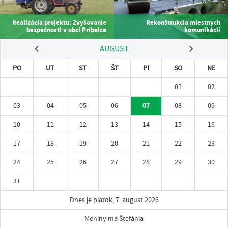
Realizácia projektu: Zvyšovanie
Rekonštrukcia miestnych
bezpečnosti v obci Príbelce
komunikácií
AUGUST
PO
UT
ST
ŠT
PI
SO
NE
01
02
03
04
05
06
07
08
09
10
11
12
13
14
15
16
17
18
19
20
21
22
23
24
25
26
27
28
29
30
31
Dnes je piatok, 7. august 2026
Meniny má Štefánia