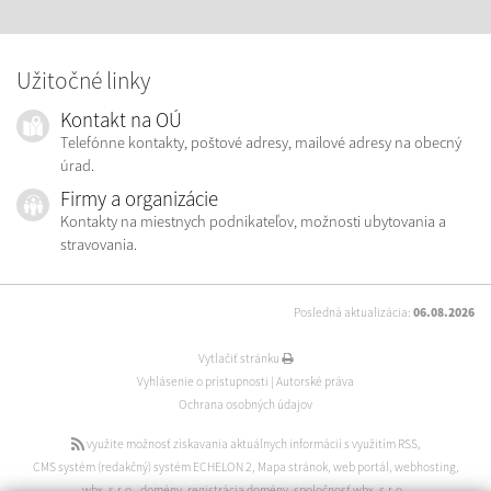
Užitočné linky
Kontakt na OÚ
Telefónne kontakty, poštové adresy, mailové adresy na obecný
úrad.
Firmy a organizácie
Kontakty na miestnych podnikateľov, možnosti ubytovania a
stravovania.
Posledná aktualizácia:
06.08.2026
Vytlačiť stránku
Vyhlásenie o prístupnosti
|
Autorské práva
Ochrana osobných údajov
využite možnosť získavania aktuálnych informácií s využitím RSS
,
CMS systém (redakčný) systém ECHELON 2
,
Mapa stránok
,
web portál
,
webhosting
,
wbx, s.r.o.
,
domény
,
registrácia domény
,
spoločnosť wbx, s.r.o.
,