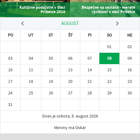
Kultúrne podujatie v Obci
Bezpečne na cestách - merače
Príbelce 2018
rýchlosti v obci Príbelce
AUGUST
PO
UT
ST
ŠT
PI
SO
NE
01
02
03
04
05
06
07
08
09
10
11
12
13
14
15
16
17
18
19
20
21
22
23
24
25
26
27
28
29
30
31
Dnes je sobota, 8. august 2026
Meniny má Oskár