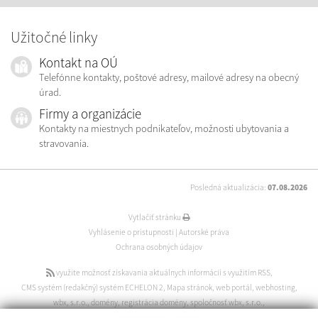
Užitočné linky
Kontakt na OÚ
Telefónne kontakty, poštové adresy, mailové adresy na obecný
úrad.
Firmy a organizácie
Kontakty na miestnych podnikateľov, možnosti ubytovania a
stravovania.
Posledná aktualizácia:
07.08.2026
Vytlačiť stránku
Vyhlásenie o prístupnosti
|
Autorské práva
Ochrana osobných údajov
využite možnosť získavania aktuálnych informácií s využitím RSS
,
CMS systém (redakčný) systém ECHELON 2
,
Mapa stránok
,
web portál
,
webhosting
,
wbx, s.r.o.
,
domény
,
registrácia domény
,
spoločnosť wbx, s.r.o.
,
technický prevádzkovateľ