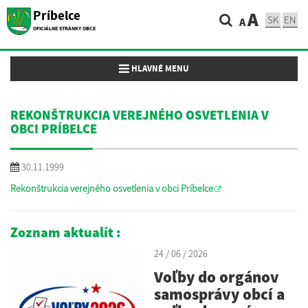
Príbelce
A
SK
EN
A
OFICIÁLNE STRÁNKY OBCE
Toggle navigation
HLAVNÉ MENU
REKONŠTRUKCIA VEREJNÉHO OSVETLENIA V
OBCI PRÍBELCE
30.11.1999
Rekonštrukcia verejného osvetlenia v obci Príbelce
Zoznam aktualít :
24 / 06 / 2026
Voľby do orgánov
samosprávy obcí a