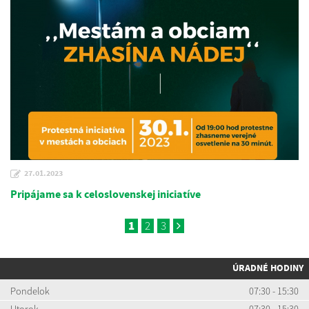
27.01.2023
Pripájame sa k celoslovenskej iniciatíve
1
2
3
ÚRADNÉ HODINY
Pondelok
07:30 - 15:30