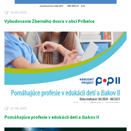
29.05.2023
Vybudovanie Zberného dvora v obci Príbelce
27.04.2023
Pomáhajúce profesie v edukácii detí a žiakov II