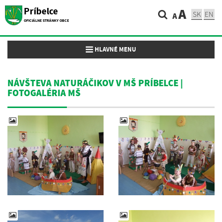
Príbelce
A
SK
EN
A
OFICIÁLNE STRÁNKY OBCE
Toggle navigation
HLAVNÉ MENU
NÁVŠTEVA NATURÁČIKOV V MŠ PRÍBELCE |
FOTOGALÉRIA MŠ