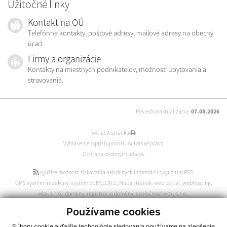
Užitočné linky
Kontakt na OÚ
Telefónne kontakty, poštové adresy, mailové adresy na obecný
úrad.
Firmy a organizácie
Kontakty na miestnych podnikateľov, možnosti ubytovania a
stravovania.
Posledná aktualizácia:
07.08.2026
Vytlačiť stránku
Vyhlásenie o prístupnosti
|
Autorské práva
Ochrana osobných údajov
využite možnosť získavania aktuálnych informácií s využitím RSS
,
CMS systém (redakčný) systém ECHELON 2
,
Mapa stránok
,
web portál
,
webhosting
,
wbx, s.r.o.
,
domény
,
registrácia domény
,
spoločnosť wbx, s.r.o.
,
technický prevádzkovateľ
Používame cookies
webdesign
|
webex.sk
Súbory cookie a ďalšie technológie sledovania používame na zlepšenie