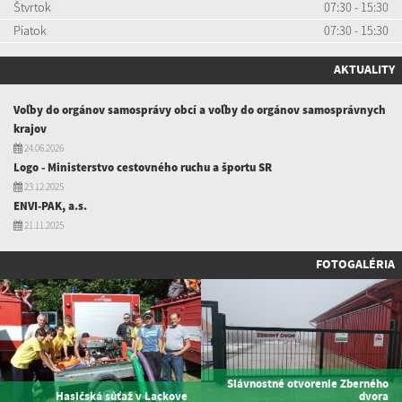
Štvrtok
07:30 - 15:30
Piatok
07:30 - 15:30
AKTUALITY
Voľby do orgánov samosprávy obcí a voľby do orgánov samosprávnych
krajov
24.06.2026
Logo - Ministerstvo cestovného ruchu a športu SR
23.12.2025
ENVI-PAK, a.s.
21.11.2025
FOTOGALÉRIA
Slávnostné otvorenie Zberného
Hasičská súťaž v Lackove
dvora