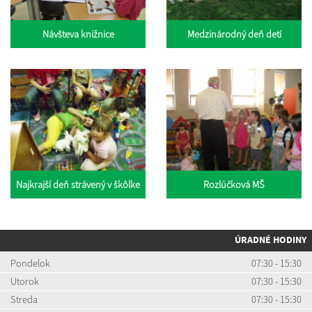
Návšteva knižnice
Medzinárodný deň detí
Najkrajší deň strávený v škôlke
Rozlúčková MŠ
ÚRADNÉ HODINY
Pondelok
07:30 - 15:30
Utorok
07:30 - 15:30
Streda
07:30 - 15:30