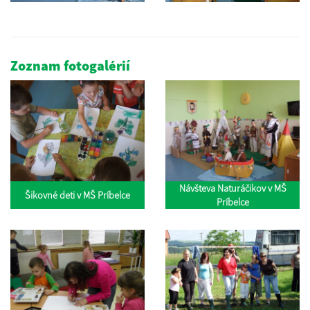
Zoznam fotogalérií
Návšteva Naturáčikov v MŠ
Šikovné deti v MŠ Príbelce
Príbelce