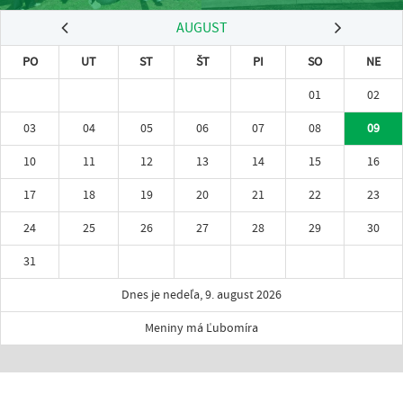
AUGUST
PO
UT
ST
ŠT
PI
SO
NE
01
02
03
04
05
06
07
08
09
10
11
12
13
14
15
16
17
18
19
20
21
22
23
24
25
26
27
28
29
30
31
Dnes je nedeľa, 9. august 2026
Meniny má Ľubomíra