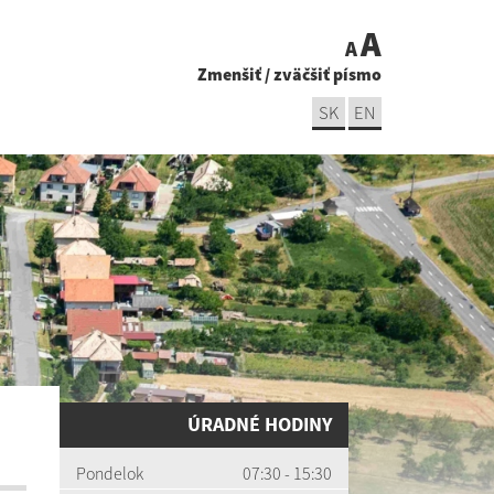
A
A
Zmenšiť
/
zväčšiť písmo
SK
EN
ÚRADNÉ HODINY
Pondelok
07:30 - 15:30