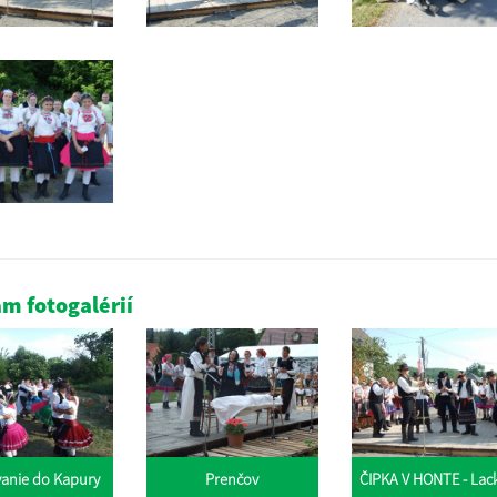
m fotogalérií
anie do Kapury
Prenčov
ČIPKA V HONTE - Lac