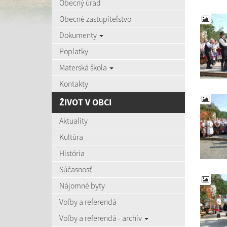
Obecný úrad
Obecné zastupiteľstvo
Dokumenty
Poplatky
Materská škola
Kontakty
ŽIVOT V OBCI
Aktuality
Kultúra
História
Súčasnosť
Nájomné byty
Voľby a referendá
Voľby a referendá - archív