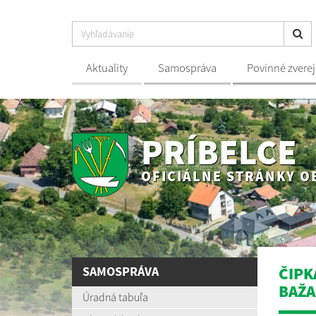
Aktuality
Samospráva
Povinné zvere
PRÍBELCE
OFICIÁLNE STRÁNKY O
SAMOSPRÁVA
ČIPK
BAŽA
Úradná tabuľa