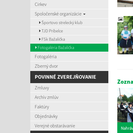
Cirkev
Spoločenské organizácie
Športovo strelecký klub
TJD Príbelce
FSk Bažalička
Fotogaléria Bažalička
Fotogaléria
Zberný dvor
POVINNÉ ZVEREJŇOVANIE
Zozna
Zmluvy
Archív zmlúv
Faktúry
Objednávky
Verejné obstarávanie
Nahráv