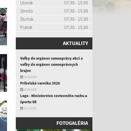
Utorok
07:30 - 15:30
Streda
07:30 - 15:30
Štvrtok
07:30 - 15:30
Piatok
07:30 - 15:30
AKTUALITY
Voľby do orgánov samosprávy obcí a
voľby do orgánov samosprávnych
krajov
24.06.2026
Príbelská vareška 2026
23.06.2026
Logo - Ministerstvo cestovného ruchu a
športu SR
23.12.2025
FOTOGALÉRIA