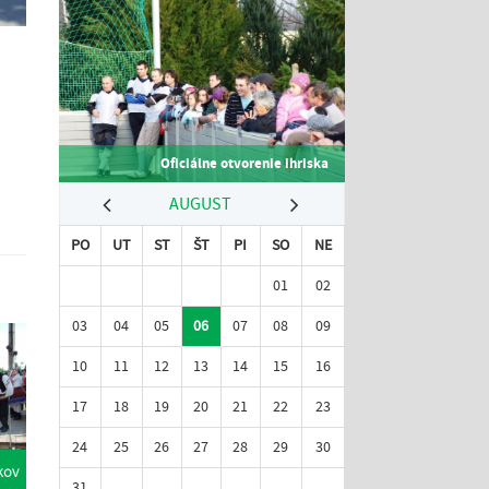
Oficiálne otvorenie ihriska
AUGUST
PO
UT
ST
ŠT
PI
SO
NE
01
02
03
04
05
06
07
08
09
10
11
12
13
14
15
16
17
18
19
20
21
22
23
24
25
26
27
28
29
30
kov
31