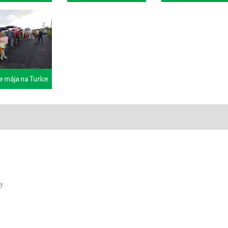
e mája na Turíce
y