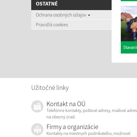
OSTATNÉ
Ochrana osobných údajov
Pravidlá cookies
Stavani
Užitočné linky
Kontakt na OÚ
Telefónne kontakty, poštové adresy, mailové adres
na obecný úrad.
Firmy a organizácie
Kontakty na miestnych podnikateľov, možnosti