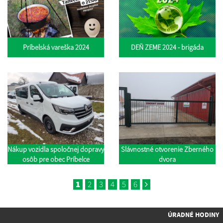
Príbelská vareška 2024
DEŇ ZEME 2024 - brigáda
Nákup vozidla spoločnej dopravy
Slávnostné otvorenie Zberného
osôb pre obec Príbelce
dvora
1
2
3
4
5
6
ÚRADNÉ HODINY