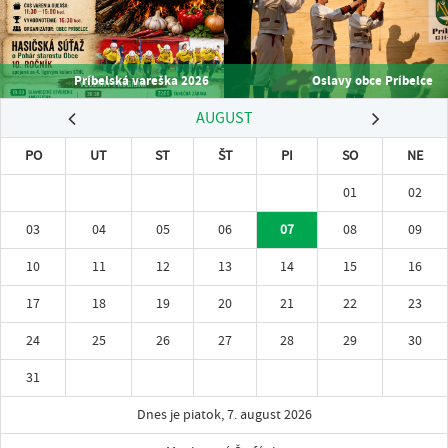
Príbelská vareška 2026
Oslavy obce Príbelce
AUGUST
PO
UT
ST
ŠT
PI
SO
NE
01
02
03
04
05
06
07
08
09
10
11
12
13
14
15
16
17
18
19
20
21
22
23
24
25
26
27
28
29
30
31
Dnes je piatok, 7. august 2026