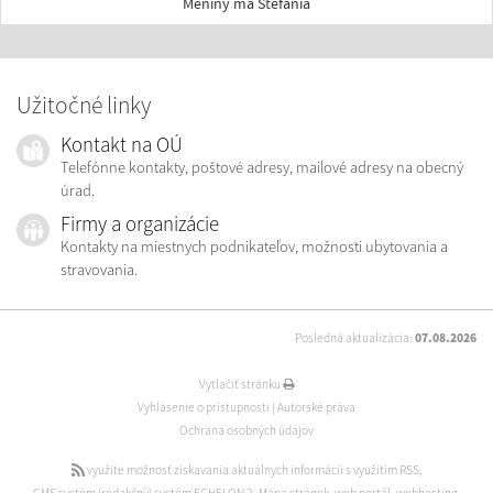
Meniny má Štefánia
Užitočné linky
Kontakt na OÚ
Telefónne kontakty, poštové adresy, mailové adresy na obecný
úrad.
Firmy a organizácie
Kontakty na miestnych podnikateľov, možnosti ubytovania a
stravovania.
Posledná aktualizácia:
07.08.2026
Vytlačiť stránku
Vyhlásenie o prístupnosti
|
Autorské práva
Ochrana osobných údajov
využite možnosť získavania aktuálnych informácií s využitím RSS
,