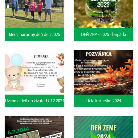
Medzinárodný deň detí 2025
DEŇ ZEME 2025 - brigáda
Uvítanie detí do života 17.12.2024
Úcta k starším 2024