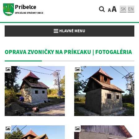
Príbelce
A
SK
EN
A
OFICIÁLNE STRÁNKY OBCE
Toggle navigation
HLAVNÉ MENU
OPRAVA ZVONIČKY NA PRÍKĽAKU | FOTOGALÉRIA