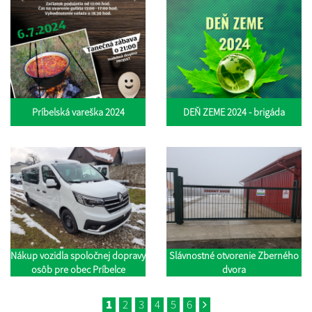
Príbelská vareška 2024
DEŇ ZEME 2024 - brigáda
Nákup vozidla spoločnej dopravy
Slávnostné otvorenie Zberného
osôb pre obec Príbelce
dvora
1
2
3
4
5
6