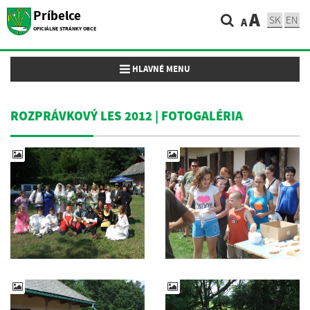
Príbelce
A
SK
EN
A
OFICIÁLNE STRÁNKY OBCE
Toggle navigation
HLAVNÉ MENU
ROZPRÁVKOVÝ LES 2012 | FOTOGALÉRIA