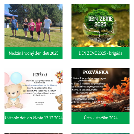
Medzinárodný deň detí 2025
DEŇ ZEME 2025 - brigáda
Uvítanie detí do života 17.12.2024
Úcta k starším 2024