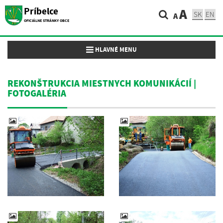
Príbelce
A
SK
EN
A
OFICIÁLNE STRÁNKY OBCE
Toggle navigation
HLAVNÉ MENU
REKONŠTRUKCIA MIESTNYCH KOMUNIKÁCIÍ |
FOTOGALÉRIA