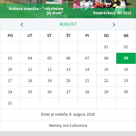
Kráľova zvonička - ''vdýchnime
jej život''
Rozprávkový les 2012
AUGUST
PO
UT
ST
ŠT
PI
SO
NE
01
02
03
04
05
06
07
08
09
10
11
12
13
14
15
16
17
18
19
20
21
22
23
24
25
26
27
28
29
30
31
Dnes je nedeľa, 9. august 2026
Meniny má Ľubomíra