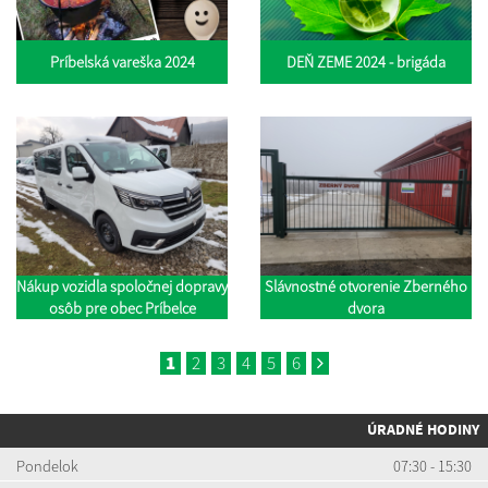
Príbelská vareška 2024
DEŇ ZEME 2024 - brigáda
Nákup vozidla spoločnej dopravy
Slávnostné otvorenie Zberného
osôb pre obec Príbelce
dvora
1
2
3
4
5
6
ÚRADNÉ HODINY
Pondelok
07:30 - 15:30