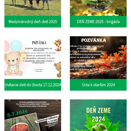
Medzinárodný deň detí 2025
DEŇ ZEME 2025 - brigáda
Uvítanie detí do života 17.12.2024
Úcta k starším 2024