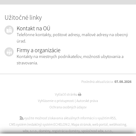
Užitočné linky
Kontakt na OÚ
Telefónne kontakty, poštové adresy, mailové adresy na obecný
úrad.
Firmy a organizácie
Kontakty na miestnych podnikateľov, možnosti ubytovania a
stravovania.
Posledná aktualizácia:
07.08.2026
Vytlačiť stránku
Vyhlásenie o prístupnosti
|
Autorské práva
Ochrana osobných údajov
využite možnosť získavania aktuálnych informácií s využitím RSS
,
CMS systém (redakčný) systém ECHELON 2
,
Mapa stránok
,
web portál
,
webhosting
,
wbx, s.r.o.
,
domény
,
registrácia domény
,
spoločnosť wbx, s.r.o.
,